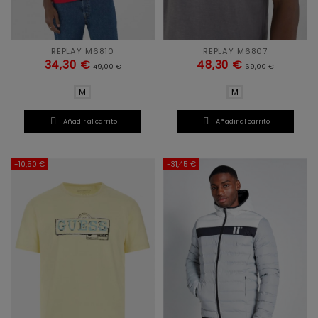
REPLAY M6810
REPLAY M6807
34,30 €
48,30 €
49,00 €
69,00 €
M
M


Añadir al carrito
Añadir al carrito
-10,50 €
-31,45 €