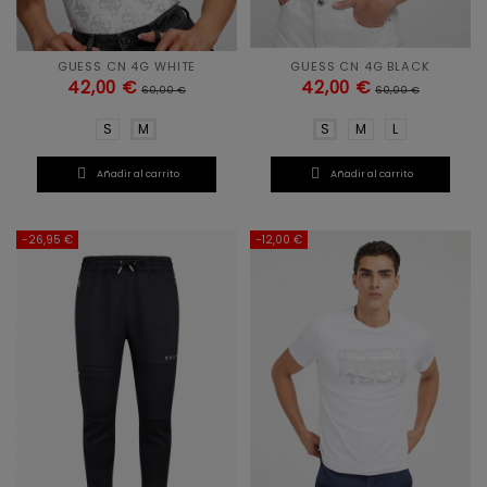
GUESS CN 4G WHITE
GUESS CN 4G BLACK
42,00 €
42,00 €
60,00 €
60,00 €
S
M
S
M
L


Añadir al carrito
Añadir al carrito
-26,95 €
-12,00 €