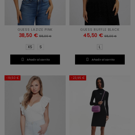
GUESS LAZIZE PINK
GUESS RUFFLE BLACK
38,50 €
45,50 €
55,00 €
65,00 €
XS
S
L


Añadir al carrito
Añadir al carrito
-19,50 €
-23,95 €