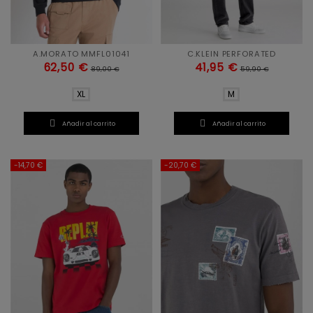
A.MORATO MMFL01041
C.KLEIN PERFORATED
62,50 €
41,95 €
89,00 €
59,90 €
XL
M


Añadir al carrito
Añadir al carrito
-14,70 €
-20,70 €