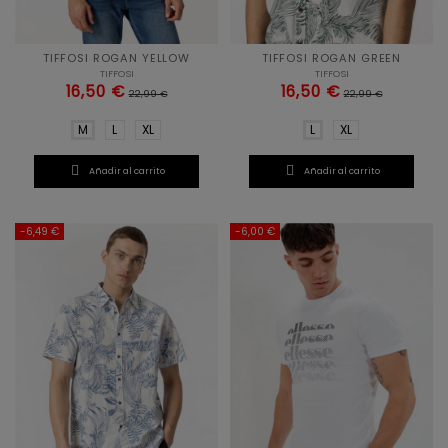
TIFFOSI ROGAN YELLOW
TIFFOSI ROGAN GREEN
TIFFOSI
TIFFOSI
16,50 €
16,50 €
22,99 €
22,99 €
M
L
XL
L
XL


Añadir al carrito
Añadir al carrito
-6,49 €
-6,00 €