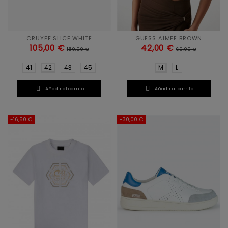
CRUYFF SLICE WHITE
GUESS AIMEE BROWN
105,00 €
42,00 €
150,00 €
60,00 €
41
42
43
45
M
L


Añadir al carrito
Añadir al carrito
-16,50 €
-30,00 €