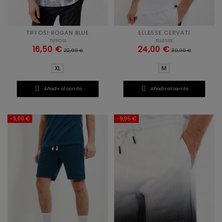
TIFFOSI ROGAN BLUE
ELLESSE CERVATI
TIFFOSI
ELLESSE
16,50 €
24,00 €
22,99 €
30,00 €
XL
M


Añadir al carrito
Añadir al carrito
-9,00 €
-9,95 €