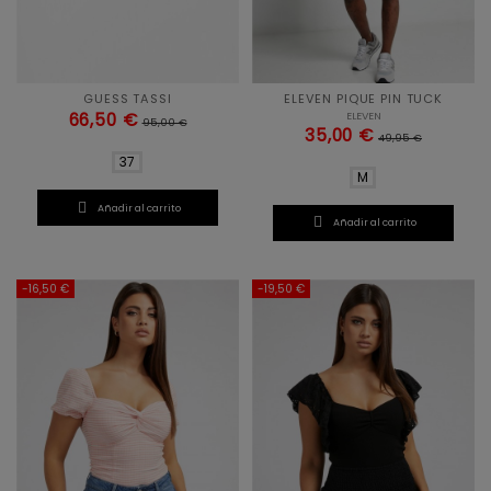
GUESS TASSI
ELEVEN PIQUE PIN TUCK
ELEVEN
66,50 €
95,00 €
35,00 €
49,95 €
37
M

Añadir al carrito

Añadir al carrito
-16,50 €
-19,50 €