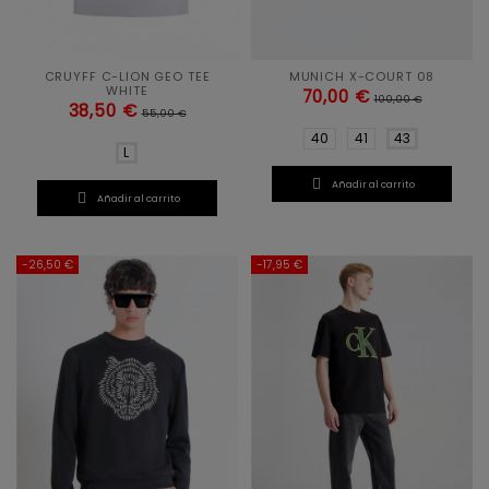
CRUYFF C-LION GEO TEE
MUNICH X-COURT 08
WHITE
70,00 €
100,00 €
38,50 €
55,00 €
40
41
43
L

Añadir al carrito

Añadir al carrito
-26,50 €
-17,95 €