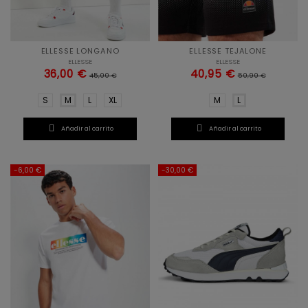
ELLESSE LONGANO
ELLESSE TEJALONE
ELLESSE
ELLESSE
36,00 €
40,95 €
45,00 €
50,90 €
S
M
L
XL
M
L


Añadir al carrito
Añadir al carrito
-6,00 €
-30,00 €