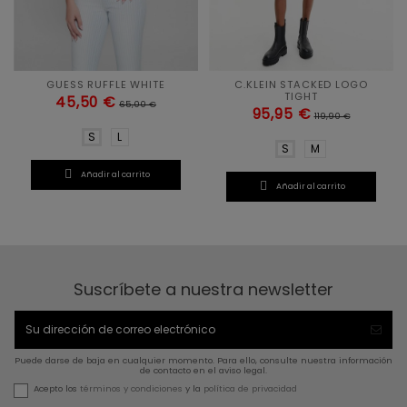
GUESS RUFFLE WHITE
C.KLEIN STACKED LOGO
TIGHT
45,50 €
65,00 €
95,95 €
119,90 €
S
L
S
M

Añadir al carrito

Añadir al carrito
Suscríbete a nuestra newsletter
Puede darse de baja en cualquier momento. Para ello, consulte nuestra información
de contacto en el aviso legal.
Acepto los
términos y condiciones
y la
política de privacidad