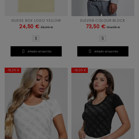
GUESS BOX LOGO YELLOW
ELEVEN COLOUR BLOCK
24,50 €
73,50 €
35,00 €
104,95 €
S
S


Añadir al carrito
Añadir al carrito
-18,00 €
-18,00 €