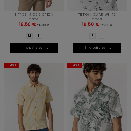
TIFFOSI RIGGS GREEN
TIFFOSI OMAR WHITE
TIFFOSI
TIFFOSI
18,50 €
16,50 €
25,99 €
22,99 €
M
L
S
L


Añadir al carrito
Añadir al carrito
-6,49 €
-6,49 €