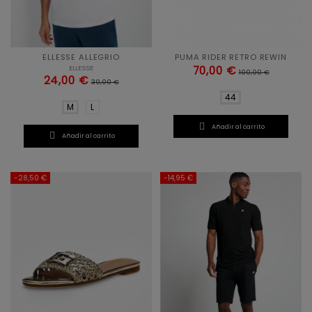
ELLESSE ALLEGRIO
PUMA RIDER RETRO REWIN
ELLESSE
70,00 €
100,00 €
24,00 €
30,00 €
44
M
L

Añadir al carrito

Añadir al carrito
-28,50 €
-14,95 €