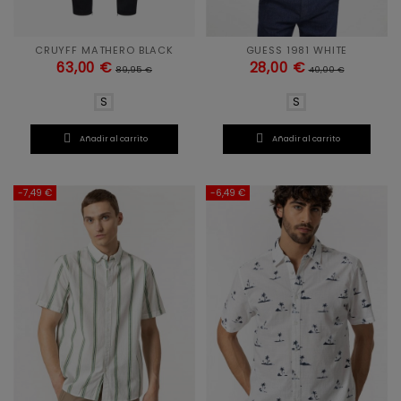
CRUYFF MATHERO BLACK
GUESS 1981 WHITE
63,00 €
28,00 €
89,95 €
40,00 €
S
S


Añadir al carrito
Añadir al carrito
-7,49 €
-6,49 €