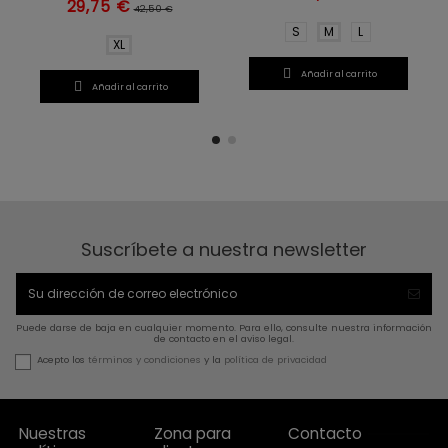
29,75 €
42,50 €
S
M
L
XL

Añadir al carrito

Añadir al carrito
Suscríbete a nuestra newsletter
Puede darse de baja en cualquier momento. Para ello, consulte nuestra información
de contacto en el aviso legal.
Acepto los
términos y condiciones
y la
política de privacidad
Nuestras
Zona para
Contacto