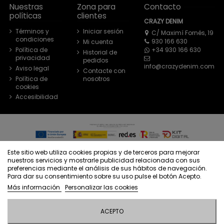
Nuestras
Zona para
Contacto
políticas
clientes
CRAZY DENIM
Términos y
Iniciar sesión
C/ Maximí Fornés, 19
condiciones
930 166 630
Mi cuenta
+34 930 166 630
Política de
Historial de
privacidad
pedidos
info@crazydenim.com
Aviso legal
Contacte con
Política de
nosotros
cookies
Accesibilidad
© Crazy Denim - Todos los derechos reservados - Powered by
Este sitio web utiliza cookies propias y de terceros para mejorar
bytefactory
nuestros servicios y mostrarle publicidad relacionada con sus
preferencias mediante el análisis de sus hábitos de navegación.
Para dar su consentimiento sobre su uso pulse el botón Acepto.
Más información
Personalizar las cookies
ACEPTO