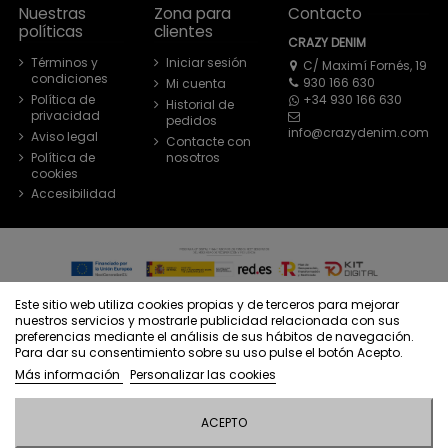
Nuestras
Zona para
Contacto
políticas
clientes
CRAZY DENIM
Términos y
Iniciar sesión
C/ Maximí Fornés, 19
condiciones
930 166 630
Mi cuenta
+34 930 166 630
Política de
Historial de
privacidad
pedidos
info@crazydenim.com
Aviso legal
Contacte con
Política de
nosotros
cookies
Accesibilidad
© Crazy Denim - Todos los derechos reservados - Powered by
Este sitio web utiliza cookies propias y de terceros para mejorar
bytefactory
nuestros servicios y mostrarle publicidad relacionada con sus
preferencias mediante el análisis de sus hábitos de navegación.
Para dar su consentimiento sobre su uso pulse el botón Acepto.
Más información
Personalizar las cookies
ACEPTO