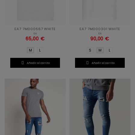
EA7 7M000567 WHITE
EA7 7M000301 WHITE
EA
EA
65,00 €
90,00 €
M
L
S
M
L


Añadir al carrito
Añadir al carrito