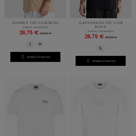
GIANNI.K THE CLUB BEIGE
G.KAVANAGH THE CLUB
BLACK
GIANNI KAVANAGH
GIANNI KAVANAGH
29,75 €
42,50 €
29,75 €
42,50 €
S
M
XL

Añadir al carrito

Añadir al carrito