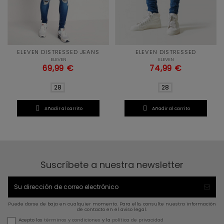
ELEVEN DISTRESSED JEANS
ELEVEN DISTRESSED
ELEVEN
ELEVEN
69,99 €
74,99 €
28
28


Añadir al carrito
Añadir al carrito
Suscríbete a nuestra newsletter
Puede darse de baja en cualquier momento. Para ello, consulte nuestra información
de contacto en el aviso legal.
Acepto los
términos y condiciones
y la
política de privacidad