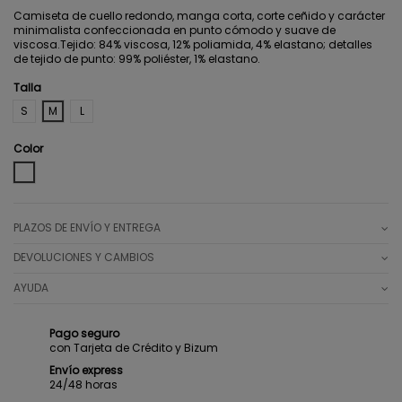
Camiseta de cuello redondo, manga corta, corte ceñido y carácter
minimalista confeccionada en punto cómodo y suave de
viscosa.Tejido: 84% viscosa, 12% poliamida, 4% elastano; detalles
de tejido de punto: 99% poliéster, 1% elastano.
Talla
S
M
L
Color
WHITE
PLAZOS DE ENVÍO Y ENTREGA
DEVOLUCIONES Y CAMBIOS
AYUDA
Pago seguro
con Tarjeta de Crédito y Bizum
Envío express
24/48 horas