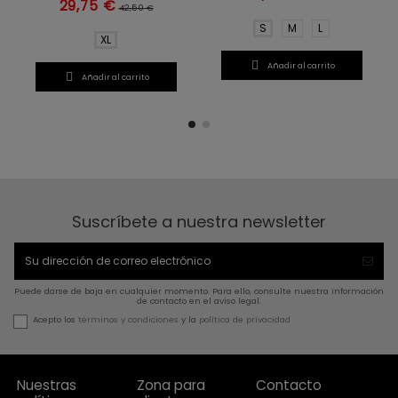
29,75 €
42,50 €
S
M
L
XL

Añadir al carrito

Añadir al carrito
Suscríbete a nuestra newsletter
Puede darse de baja en cualquier momento. Para ello, consulte nuestra información
de contacto en el aviso legal.
Acepto los
términos y condiciones
y la
política de privacidad
Nuestras
Zona para
Contacto