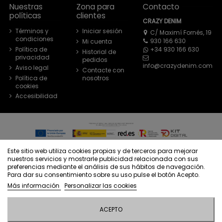
Nuestras
Zona para
Contacto
políticas
clientes
CRAZY DENIM
Términos y
Iniciar sesión
C/ Maximí Fornés, 19
condiciones
930 166 630
Mi cuenta
+34 930 166 630
Política de
Historial de
privacidad
pedidos
info@crazydenim.com
Aviso legal
Contacte con
Política de
nosotros
cookies
Accesibilidad
© Crazy Denim - Todos los derechos reservados - Powered by
Este sitio web utiliza cookies propias y de terceros para mejorar
bytefactory
nuestros servicios y mostrarle publicidad relacionada con sus
preferencias mediante el análisis de sus hábitos de navegación.
Para dar su consentimiento sobre su uso pulse el botón Acepto.
Más información
Personalizar las cookies
ACEPTO