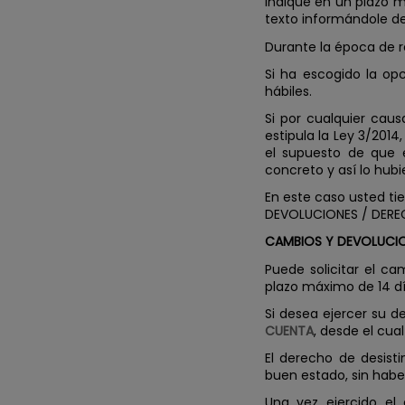
indique en un plazo 
texto informándole del
Durante la época de r
Si ha escogido la op
hábiles.
Si por cualquier cau
estipula la Ley 3/2014
el supuesto de que e
concreto y así lo hub
En este caso usted ti
DEVOLUCIONES / DEREC
CAMBIOS Y DEVOLUCIO
Puede solicitar el c
plazo máximo de 14 día
Si desea ejercer su d
CUENTA
, desde el cu
El derecho de desist
buen estado, sin haber
Una vez ejercido el