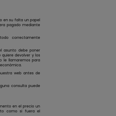
 o en su falta un papel
fuera pagado mediante
todo correctamente
el asunto debe poner
 quiere devolver y los
do le llamaremos para
a económica.
nuestra web antes de
alguna consulta puede
emento en el precio un
cto como si fuera el