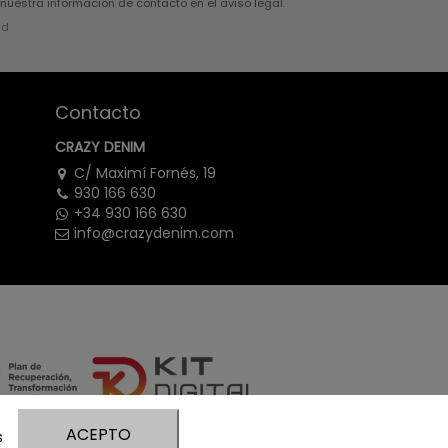
nuestra información de contacto en el aviso legal.
ad
Contacto
CRAZY DENIM
C/ Maximí Fornés, 19
930 166 630
+34 930 166 630
info@crazydenim.com
ACEPTO
ctory
s