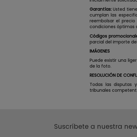
inicialmente solicitad
Garantías:
Usted tiene
cumplan las especific
reembolsar el precio
condiciones óptimas o
Códigos promocionale
parcial del importe d
IMÁGENES
Puede existir una lige
de la foto.
RESOLUCIÓN DE CONF
Todas las disputas 
tribunales competent
Suscríbete a nuestra new