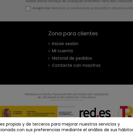
Puede darse de baja en cualquier momento. Para ello, consulte 
Acepto los
términos y condiciones
y la
política de privacid
Zona para clientes
s
Iniciar sesión
Mi cuenta
Historial de pedidos
Contacte con nosotros
kies propias y de terceros para mejorar nuestros servicios y
zy Denim - Todos los derechos reservados - Powered by
bytefa
cionada con sus preferencias mediante el análisis de sus hábito