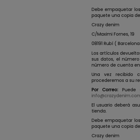
Debe empaquetar los a
paquete una copia de l
Crazy denim
C/Maximi Fornes, 19
08191 Rubí ( Barcelona 
Los artículos devuelto
sus datos, el número
número de cuenta en e
Una vez recibido 
procederemos a su r
Por Correo:
Puede so
info@crazydenim.co
El usuario deberá asu
tienda.
Debe empaquetar los a
paquete una copia de l
Crazy denim