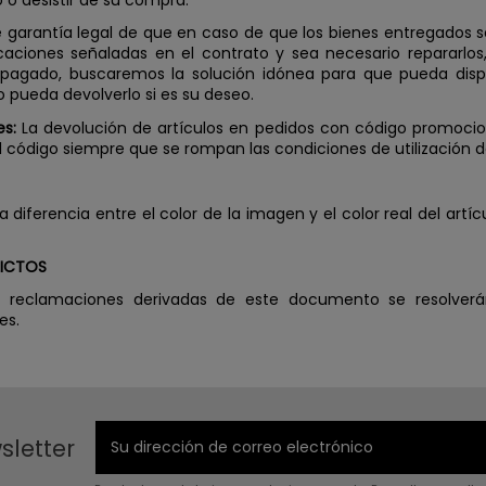
o o desistir de su compra.
 garantía legal de que en caso de que los bienes entregados 
aciones señaladas en el contrato y sea necesario repararlos, s
 pagado, buscaremos la solución idónea para que pueda dis
 pueda devolverlo si es su deseo.
s:
La devolución de artículos en pedidos con código promocion
el código siempre que se rompan las condiciones de utilización 
ra diferencia entre el color de la imagen y el color real del artíc
LICTOS
y reclamaciones derivadas de este documento se resolverá
es.
sletter