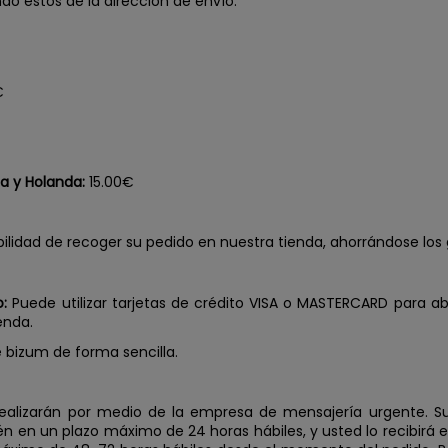
o éstos de la dirección de envío.
€
ia y Holanda:
15.00€
bilidad de recoger su pedido en nuestra tienda, ahorrándose los 
o:
Puede utilizar tarjetas de crédito VISA o MASTERCARD para a
enda.
bizum de forma sencilla.
realizarán por medio de la empresa de mensajería urgente. S
 en un plazo máximo de 24 horas hábiles, y usted lo recibirá e