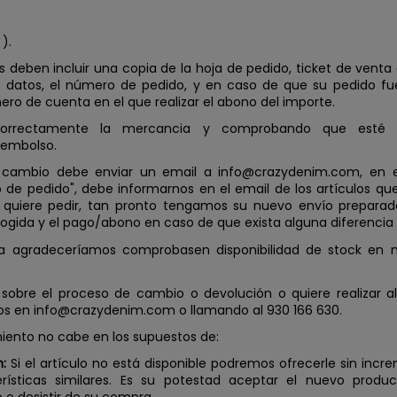
).
s deben incluir una copia de la hoja de pedido, ticket de venta
s datos, el número de pedido, y en caso de que su pedido 
ero de cuenta en el que realizar el abono del importe.
correctamente la mercancia y comprobando que esté 
eembolso.
 un cambio debe enviar un email a info@crazydenim.com, en 
e pedido", debe informarnos en el email de los artículos que
 quiere pedir, tan pronto tengamos su nuevo envío prepara
cogida y el pago/abono en caso de que exista alguna diferenci
la agradeceríamos comprobasen disponibilidad de stock en 
 sobre el proceso de cambio o devolución o quiere realizar 
os en info@crazydenim.com o llamando al 930 166 630.
miento no cabe en los supuestos de:
n:
Si el artículo no está disponible podremos ofrecerle sin incr
rísticas similares. Es su potestad aceptar el nuevo produ