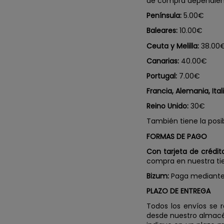
de compra dependiend
Península:
5.00€
Baleares:
10.00€
Ceuta y Melilla:
38.00
Canarias:
40.00€
Portugal:
7.00€
Francia, Alemania, Ital
Reino Unido:
30€
También tiene la posi
FORMAS DE PAGO
Con tarjeta de crédit
compra en nuestra ti
Bizum:
Paga mediante 
PLAZO DE ENTREGA
Todos los envíos se 
desde nuestro almacén