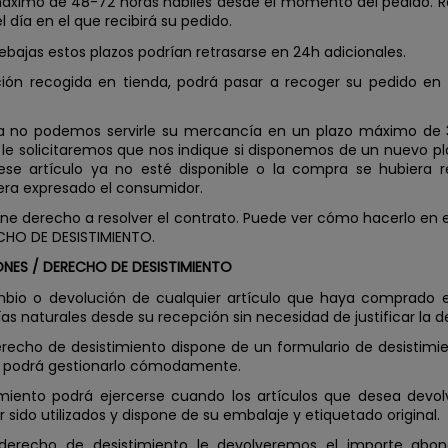
máximo de 48-72 horas hábiles desde el momento del pedido. R
 día en el que recibirá su pedido.
ebajas estos plazos podrían retrasarse en 24h adicionales.
ción recogida en tienda, podrá pasar a recoger su pedido en
sa no podemos servirle su mercancía en un plazo máximo de 
, le solicitaremos que nos indique si disponemos de un nuevo pl
se artículo ya no esté disponible o la compra se hubiera r
iera expresado el consumidor.
ene derecho a resolver el contrato. Puede ver cómo hacerlo en
HO DE DESISTIMIENTO.
NES / DERECHO DE DESISTIMIENTO
ambio o devolución de cualquier artículo que haya comprado
s naturales desde su recepción sin necesidad de justificar la de
erecho de desistimiento dispone de un formulario de desistim
al podrá gestionarlo cómodamente.
imiento podrá ejercerse cuando los artículos que desea devo
 sido utilizados y dispone de su embalaje y etiquetado original.
 derecho de desistimiento le devolveremos el importe abona