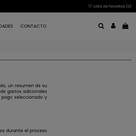
Lista de favoritos (
0
)
DADES
CONTACTO
tado, un resumen de su
de gastos adicionales
e pago seleccionado y
dos durante el proceso