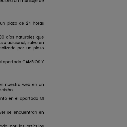
ecibirá un mensaje de
 un plazo de 24 horas
30 días naturales que
azo adicional, salvo en
ealizado por un plazo
 el apartado CAMBIOS Y
 en nuestra web en un
cisión.
iento en el apartado
MI
lver se encuentran en
do por los artículos