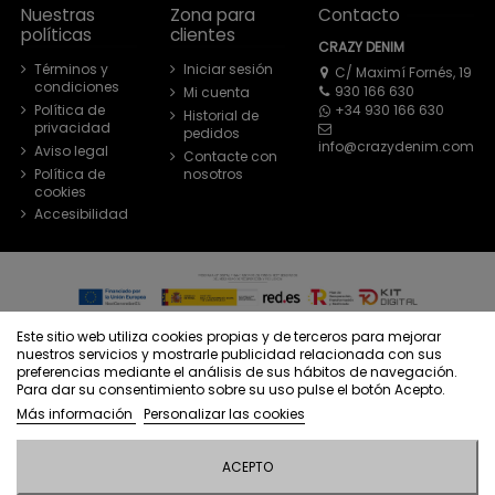
Nuestras
Zona para
Contacto
políticas
clientes
CRAZY DENIM
Términos y
Iniciar sesión
C/ Maximí Fornés, 19
condiciones
930 166 630
Mi cuenta
+34 930 166 630
Política de
Historial de
privacidad
pedidos
info@crazydenim.com
Aviso legal
Contacte con
Política de
nosotros
cookies
Accesibilidad
© Crazy Denim - Todos los derechos reservados - Powered by
Este sitio web utiliza cookies propias y de terceros para mejorar
bytefactory
nuestros servicios y mostrarle publicidad relacionada con sus
preferencias mediante el análisis de sus hábitos de navegación.
Para dar su consentimiento sobre su uso pulse el botón Acepto.
Más información
Personalizar las cookies
ACEPTO