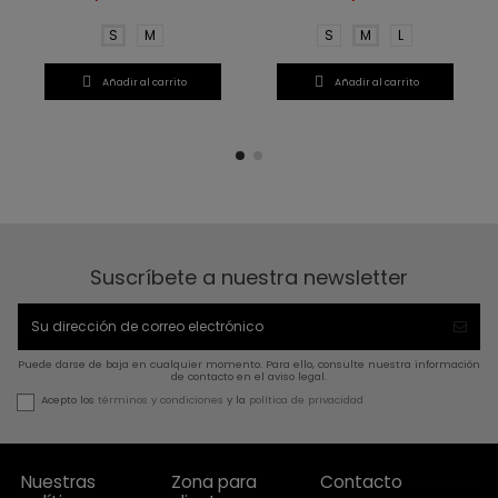
S
M
S
M
L


Añadir al carrito
Añadir al carrito
Suscríbete a nuestra newsletter
Puede darse de baja en cualquier momento. Para ello, consulte nuestra información
de contacto en el aviso legal.
Acepto los
términos y condiciones
y la
política de privacidad
Nuestras
Zona para
Contacto