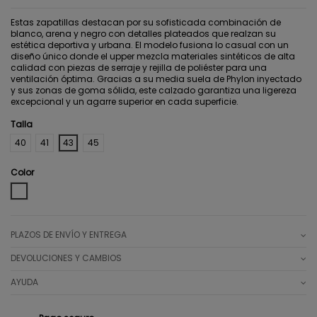
Estas zapatillas destacan por su sofisticada combinación de
blanco, arena y negro con detalles plateados que realzan su
estética deportiva y urbana. El modelo fusiona lo casual con un
diseño único donde el upper mezcla materiales sintéticos de alta
calidad con piezas de serraje y rejilla de poliéster para una
ventilación óptima. Gracias a su media suela de Phylon inyectado
y sus zonas de goma sólida, este calzado garantiza una ligereza
excepcional y un agarre superior en cada superficie.
Talla
40
41
43
45
Color
WHITE
PLAZOS DE ENVÍO Y ENTREGA
DEVOLUCIONES Y CAMBIOS
AYUDA