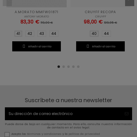
A.MORATO MMFW01871
CRUYFF RECOPA
ANTONY MORATO
CRUYFF
83,30 €
98,00 €
119,00 €
139,95 €
41
42
43
44
40
44


Añadir al carrito
Añadir al carrito
Suscríbete a nuestra newsletter
Puede darse de baja en cualquier momento. Para ello, consulte nuestra información
de contacto en el aviso legal.
Acepto los
términos y condiciones
y la
política de privacidad