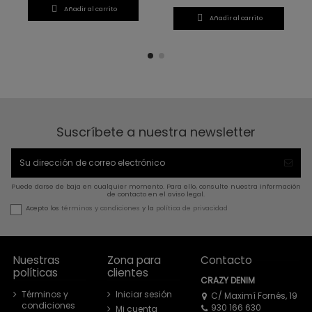

Añadir al carrito

Añadir al carrito
Suscríbete a nuestra newsletter
Puede darse de baja en cualquier momento. Para ello, consulte nuestra información
de contacto en el aviso legal.
Acepto los
términos y condiciones
y la
política de privacidad
Nuestras
Zona para
Contacto
políticas
clientes
CRAZY DENIM
Términos y
Iniciar sesión
C/ Maximí Fornés, 19
condiciones
930 166 630
Mi cuenta