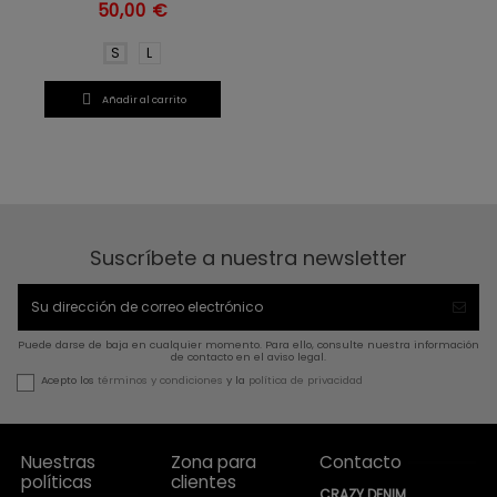
50,00 €
S
L

Añadir al carrito
Suscríbete a nuestra newsletter
Puede darse de baja en cualquier momento. Para ello, consulte nuestra información
de contacto en el aviso legal.
Acepto los
términos y condiciones
y la
política de privacidad
Nuestras
Zona para
Contacto
políticas
clientes
CRAZY DENIM