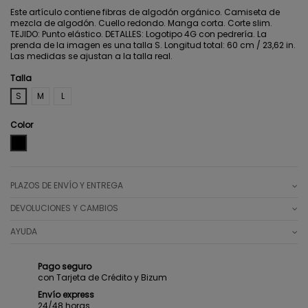
Este artículo contiene fibras de algodón orgánico. Camiseta de
mezcla de algodón. Cuello redondo. Manga corta. Corte slim.
TEJIDO: Punto elástico. DETALLES: Logotipo 4G con pedrería. La
prenda de la imagen es una talla S. Longitud total: 60 cm / 23,62 in.
Las medidas se ajustan a la talla real.
Talla
S
M
L
Color
BLACK
PLAZOS DE ENVÍO Y ENTREGA
DEVOLUCIONES Y CAMBIOS
AYUDA
Pago seguro
con Tarjeta de Crédito y Bizum
Envío express
24/48 horas