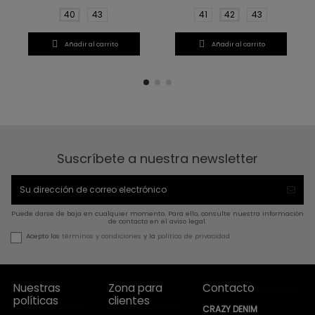
40
43
41
42
43


Añadir al carrito
Añadir al carrito
Suscríbete a nuestra newsletter
Puede darse de baja en cualquier momento. Para ello, consulte nuestra información
de contacto en el aviso legal.
Acepto los
términos y condiciones
y la
política de privacidad
Nuestras
Zona para
Contacto
políticas
clientes
CRAZY DENIM