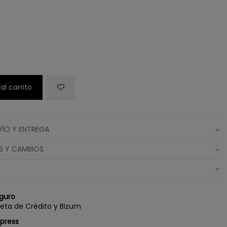
al carrito
VÍO Y ENTREGA
S Y CAMBIOS
guro
jeta de Crédito y Bizum
xpress