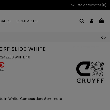
Lista de favoritos (
0
)
DADES
CONTACTO
CRF SLIDE WHITE
242250.WHITE.40
 €
dos
ide in White. Composition: Gommata