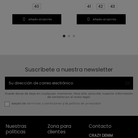
40
41
42
43


Añadir al carrito
Añadir al carrito
Suscríbete a nuestra newsletter
Puede darse de baja en cualquier momento. Para ello, consulte nuestra información
de contacto en el aviso legal.
Acepto los
términos y condiciones
y la
política de privacidad
Nuestras
Zona para
Contacto
políticas
clientes
CRAZY DENIM