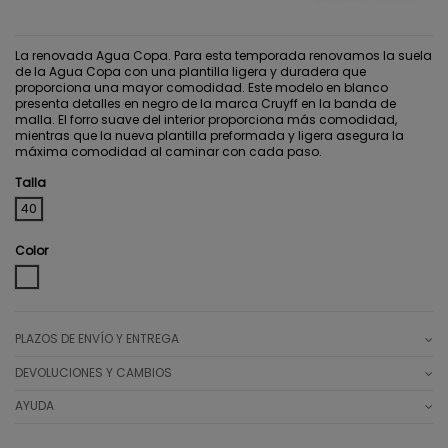
La renovada Agua Copa. Para esta temporada renovamos la suela
de la Agua Copa con una plantilla ligera y duradera que
proporciona una mayor comodidad. Este modelo en blanco
presenta detalles en negro de la marca Cruyff en la banda de
malla. El forro suave del interior proporciona más comodidad,
mientras que la nueva plantilla preformada y ligera asegura la
máxima comodidad al caminar con cada paso.
Talla
40
Color
WHITE
PLAZOS DE ENVÍO Y ENTREGA
DEVOLUCIONES Y CAMBIOS
AYUDA