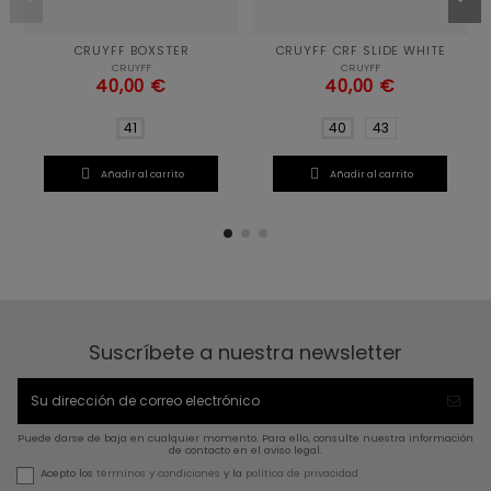
CRUYFF BOXSTER
CRUYFF CRF SLIDE WHITE
CRUYFF
CRUYFF
40,00 €
40,00 €
41
40
43


Añadir al carrito
Añadir al carrito
Suscríbete a nuestra newsletter
Puede darse de baja en cualquier momento. Para ello, consulte nuestra información
de contacto en el aviso legal.
Acepto los
términos y condiciones
y la
política de privacidad