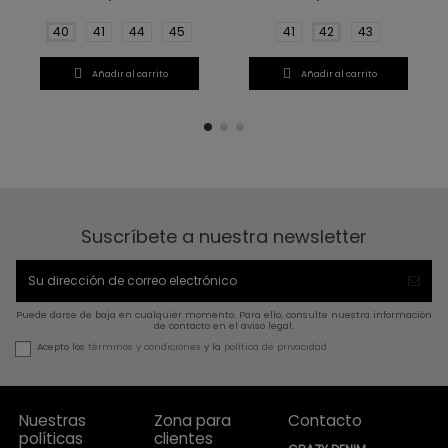
40
41
44
45
41
42
43


Añadir al carrito
Añadir al carrito
Suscríbete a nuestra newsletter
Puede darse de baja en cualquier momento. Para ello, consulte nuestra información
de contacto en el aviso legal.
Acepto los
términos y condiciones
y la
política de privacidad
Nuestras
Zona para
Contacto
políticas
clientes