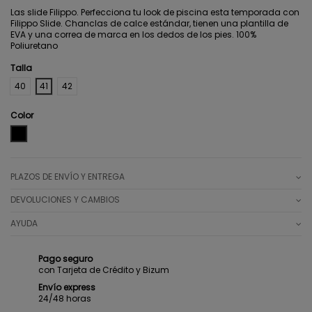
Las slide Filippo. Perfecciona tu look de piscina esta temporada con
Filippo Slide. Chanclas de calce estándar, tienen una plantilla de
EVA y una correa de marca en los dedos de los pies. 100%
Poliuretano
Talla
40
41
42
Color
BLACK
PLAZOS DE ENVÍO Y ENTREGA
DEVOLUCIONES Y CAMBIOS
AYUDA
Pago seguro
con Tarjeta de Crédito y Bizum
Envío express
24/48 horas