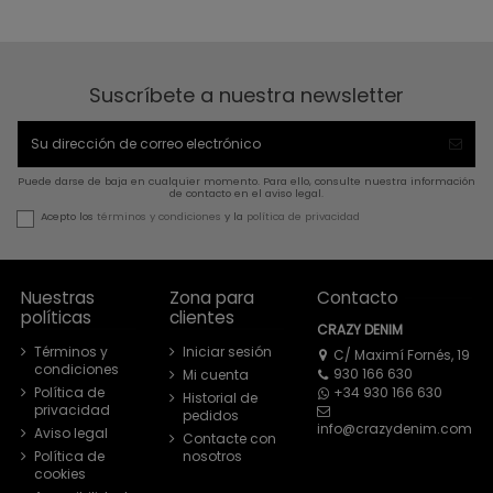
Suscríbete a nuestra newsletter
Puede darse de baja en cualquier momento. Para ello, consulte nuestra información
de contacto en el aviso legal.
Acepto los
términos y condiciones
y la
política de privacidad
Nuestras
Zona para
Contacto
políticas
clientes
CRAZY DENIM
Términos y
Iniciar sesión
C/ Maximí Fornés, 19
condiciones
930 166 630
Mi cuenta
+34 930 166 630
Política de
Historial de
privacidad
pedidos
info@crazydenim.com
Aviso legal
Contacte con
Política de
nosotros
cookies