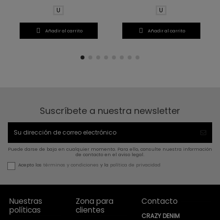
U
U


Añadir al carrito
Añadir al carrito
Suscríbete a nuestra newsletter
Puede darse de baja en cualquier momento. Para ello, consulte nuestra información
de contacto en el aviso legal.
Acepto los
términos y condiciones
y la
política de privacidad
Nuestras
Zona para
Contacto
políticas
clientes
CRAZY DENIM