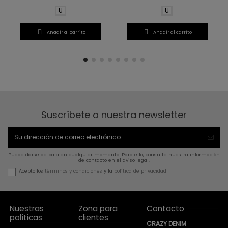
U
U


Añadir al carrito
Añadir al carrito
Suscríbete a nuestra newsletter
Puede darse de baja en cualquier momento. Para ello, consulte nuestra información
de contacto en el aviso legal.
Acepto los
términos y condiciones
y la
política de privacidad
Nuestras
Zona para
Contacto
políticas
clientes
CRAZY DENIM