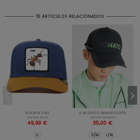
16 ARTÍCULOS RELACIONADOS
GOORIN FIRE
A.MORATO MMHA00355
GOORIN BROS
ANTONY MORATO
49,99 €
35,00 €
U
S/M
L/XL