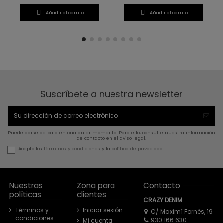


Añadir al carrito
Añadir al carrito
Suscríbete a nuestra newsletter
Puede darse de baja en cualquier momento. Para ello, consulte nuestra información
de contacto en el aviso legal.
Acepto los
términos y condiciones
y la
política de privacidad
Nuestras
Zona para
Contacto
políticas
clientes
CRAZY DENIM
Términos y
Iniciar sesión
C/ Maximí Fornés, 19
condiciones
930 166 630
Mi cuenta