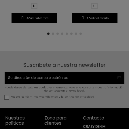
U
U


Añadir al carrito
Añadir al carrito
Suscríbete a nuestra newsletter
Puede darse de baja en cualquier momento. Para ello, consulte nuestra información
de contacto en el aviso legal.
Acepto los
términos y condiciones
y la
política de privacidad
Nuestras
Zona para
Contacto
políticas
clientes
CRAZY DENIM