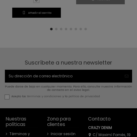

Añadir al carrito
Suscríbete a nuestra newsletter
Puede darse de baja en cualquier momento. Para ello, consulte nuestra información
de contacto en el aviso legal.
Acepto los
términos y condiciones
y la
política de privacidad
Nuestras
Zona para
Contacto
políticas
clientes
CRAZY DENIM
Términos y
Iniciar sesión
C/ Maximí Fornés, 19