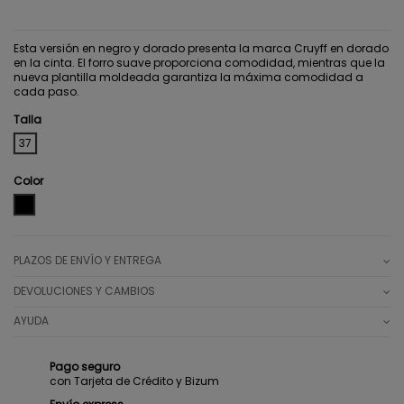
Esta versión en negro y dorado presenta la marca Cruyff en dorado
en la cinta. El forro suave proporciona comodidad, mientras que la
nueva plantilla moldeada garantiza la máxima comodidad a
cada paso.
Talla
37
Color
BLACK
PLAZOS DE ENVÍO Y ENTREGA
DEVOLUCIONES Y CAMBIOS
AYUDA
Pago seguro
con Tarjeta de Crédito y Bizum