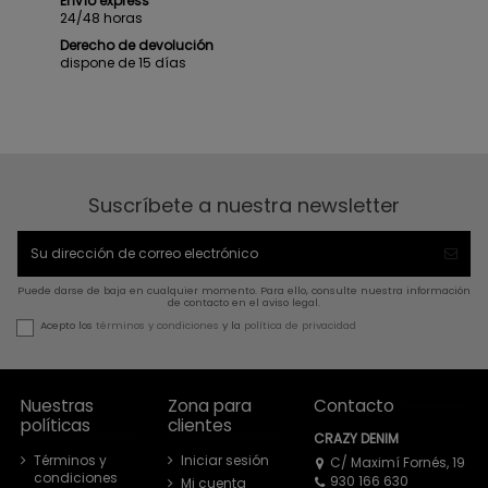
Envío express
24/48 horas
Derecho de devolución
dispone de 15 días
Suscríbete a nuestra newsletter
Puede darse de baja en cualquier momento. Para ello, consulte nuestra información
de contacto en el aviso legal.
Acepto los
términos y condiciones
y la
política de privacidad
Nuestras
Zona para
Contacto
políticas
clientes
CRAZY DENIM
Términos y
Iniciar sesión
C/ Maximí Fornés, 19
condiciones
930 166 630
Mi cuenta