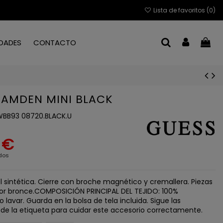
Lista de favoritos (
0
)
DADES
CONTACTO
CAMDEN MINI BLACK
BB93 08720.BLACK.U
 €
dos
el sintética. Cierre con broche magnético y cremallera. Piezas
or bronce.COMPOSICIÓN PRINCIPAL DEL TEJIDO: 100%
o lavar. Guarda en la bolsa de tela incluida. Sigue las
 de la etiqueta para cuidar este accesorio correctamente.