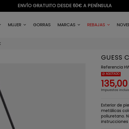
ENVÍO GRATUITO DESDE 60€ A PENÍNSULA
MUJER
GORRAS
MARCAS
REBAJAS
NOVE
K
GUESS 
Referencia
HW
AGOTADO
135,00
Impuestos inclui
Exterior de pi
metálicas col
poliuretano. N
instrucciones