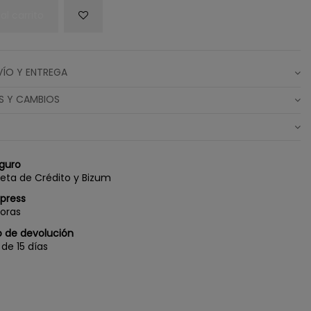
al carrito
VÍO Y ENTREGA
S Y CAMBIOS
guro
jeta de Crédito y Bizum
xpress
oras
 de devolución
de 15 días